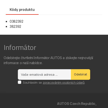
Kódy produktu
0382392
382392
Informátor
Odebírejte čtvrtletní Informátor AUTOS a získejte nejnovější
informace o naší nabídce.
Odebírat
Souhlasím se
zpracováním osobních údajů
.
AUTOS Czech Republic,