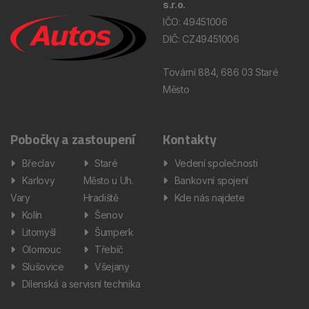
s.r.o.
IČO: 49451006
DIČ: CZ49451006
Tovární 884, 686 03 Staré
Město
Pobočky a zastoupení
Kontakty
Břeclav
Staré
Vedení společnosti
Karlovy
Město u Uh.
Bankovní spojení
Vary
Hradiště
Kde nás najdete
Kolín
Šenov
Litomyšl
Šumperk
Olomouc
Třebíč
Slušovice
Všejany
Dílenská a servisní technika