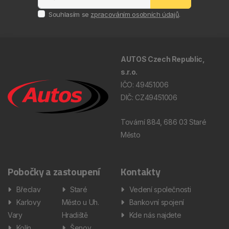
Souhlasím se
zpracováním osobních údajů
.
AUTOS Czech Republic,
s.r.o.
IČO: 49451006
DIČ: CZ49451006
Tovární 884, 686 03 Staré
Město
Pobočky a zastoupení
Kontakty
Břeclav
Staré
Vedení společnosti
Karlovy
Město u Uh.
Bankovní spojení
Vary
Hradiště
Kde nás najdete
Kolín
Šenov