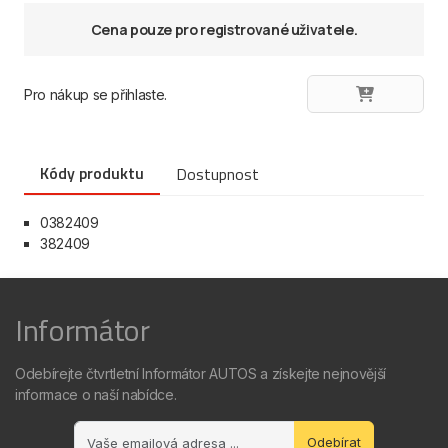
Cena pouze pro registrované uživatele.
Pro nákup se přihlaste.
Kódy produktu
Dostupnost
0382409
382409
Informátor
Odebírejte čtvrtletní Informátor AUTOS a získejte nejnovější
informace o naší nabídce.
Odebírat