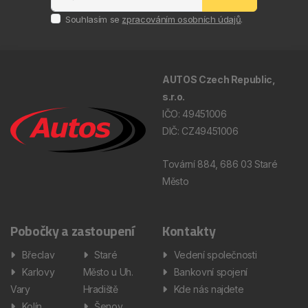
Souhlasím se
zpracováním osobních údajů
.
AUTOS Czech Republic,
s.r.o.
IČO: 49451006
DIČ: CZ49451006
Tovární 884, 686 03 Staré
Město
Pobočky a zastoupení
Kontakty
Břeclav
Staré
Vedení společnosti
Karlovy
Město u Uh.
Bankovní spojení
Vary
Hradiště
Kde nás najdete
Kolín
Šenov