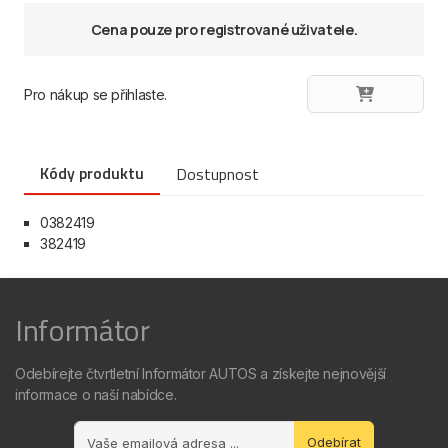
Cena pouze pro registrované uživatele.
Pro nákup se přihlaste.
Kódy produktu
Dostupnost
0382419
382419
Informátor
Odebírejte čtvrtletní Informátor AUTOS a získejte nejnovější
informace o naší nabídce.
Odebírat