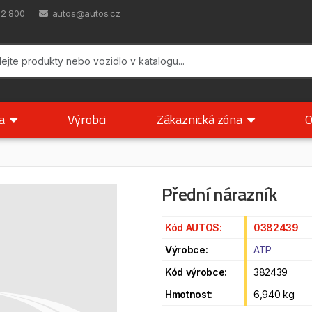
42 800
autos@autos.cz
ka
Výrobci
Zákaznická zóna
O
Přední nárazník
Kód AUTOS:
0382439
Výrobce:
ATP
Kód výrobce:
382439
Hmotnost:
6,940 kg