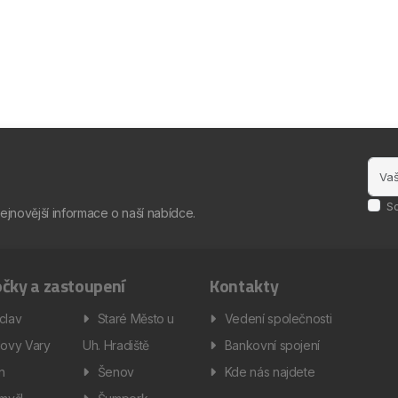
S
nejnovější informace o naší nabídce.
čky a zastoupení
Kontakty
clav
Staré Město u
Vedení společnosti
lovy Vary
Uh. Hradiště
Bankovní spojení
ín
Šenov
Kde nás najdete