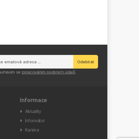
Odebírat
ouhlasím se
zpracováním osobních údajů
.
Informace
Aktuality
Informátor
Kariéra