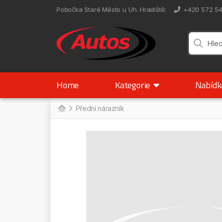
Pobočka Staré Město u Uh. Hradiště
:
+420 572 5
Home
Kategorie
Nabíd
Přední nárazník