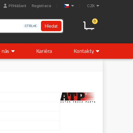
Přihlášení
Registrace
CZK
0
Hledat
CTRL+K
 nás
Kariéra
Kontakty