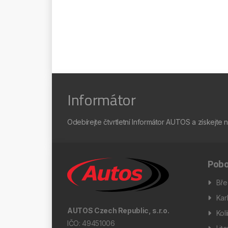
Informátor
Odebírejte čtvrtletní Informátor AUTOS a získejte 
Pobo
Bře
Kar
AUTOS Czech Republic, s.r.o.
Kol
IČO: 49451006