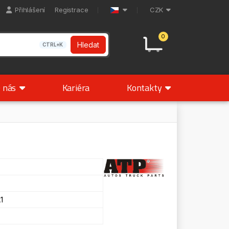
Přihlášení
Registrace
CZK
0
Hledat
CTRL+K
 nás
Kariéra
Kontakty
1