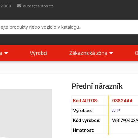
42 800
autos@autos.cz
ka
Výrobci
Zákaznická zóna
O
Přední nárazník
Kód AUTOS:
0382444
Výrobce:
ATP
Kód výrobce:
WB17A0402A
Hmotnost: