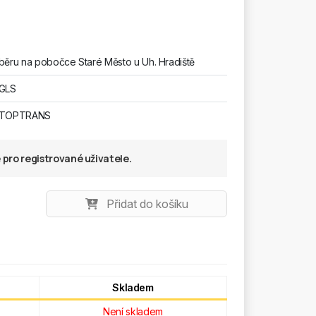
běru na pobočce Staré Město u Uh. Hradiště
 GLS
u TOPTRANS
pro registrované uživatele.
Přidat do košíku
Skladem
Není skladem