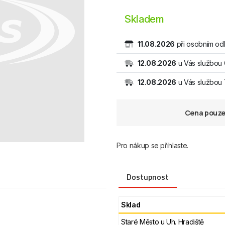
Skladem
11.08.2026
při osobním od
12.08.2026
u Vás službou
12.08.2026
u Vás službo
Cena pouze 
Pro nákup se přihlaste.
Dostupnost
Sklad
Staré Město u Uh. Hradiště