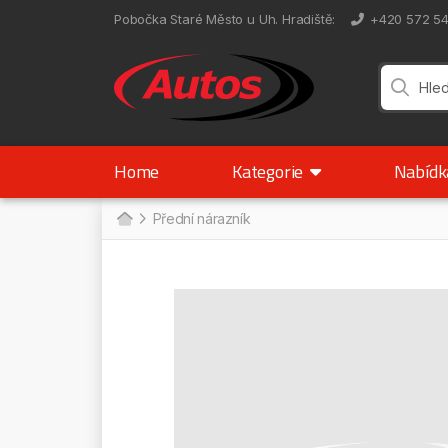
Pobočka Staré Město u Uh. Hradiště
:
+420 572 5
Home
Kategorie
Nabíd
Přední nárazník