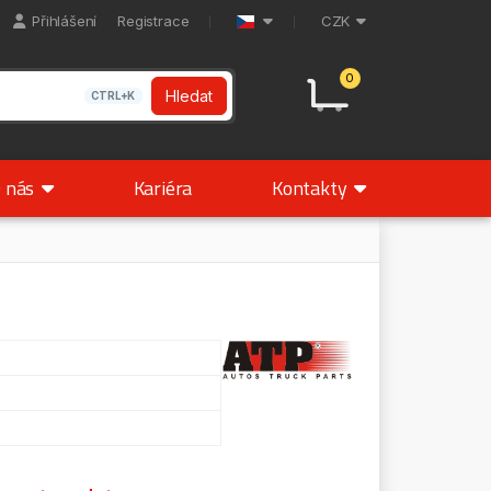
Přihlášení
Registrace
CZK
0
Hledat
CTRL+K
 nás
Kariéra
Kontakty