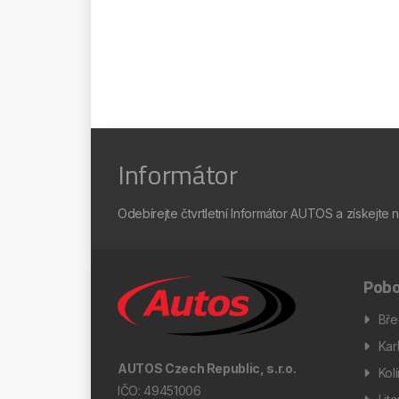
Informátor
Odebírejte čtvrtletní Informátor AUTOS a získejte 
Pobo
Bře
Kar
AUTOS Czech Republic, s.r.o.
Kol
IČO: 49451006