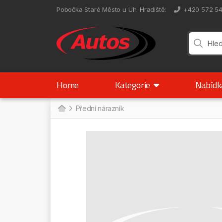
Pobočka Staré Město u Uh. Hradiště
:
+420 572 5
Home
Kategorie
Nabíd
Přední nárazník