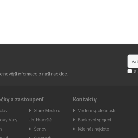
S
nejnovější informace o naší nabídce.
čky a zastoupení
Kontakty
clav
Staré Město u
Vedení společnosti
lovy Vary
Uh. Hradiště
Bankovní spojení
ín
Šenov
Kde nás najdete