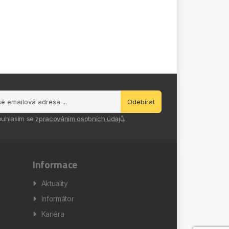
Odebírat
ouhlasím se
zpracováním osobních údajů
.
Informace
Aktuality
Informátor
Kariéra