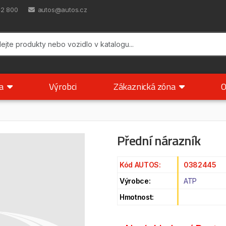
42 800
autos@autos.cz
ka
Výrobci
Zákaznická zóna
O
Přední nárazník
Kód AUTOS:
0382445
Výrobce:
ATP
Hmotnost: