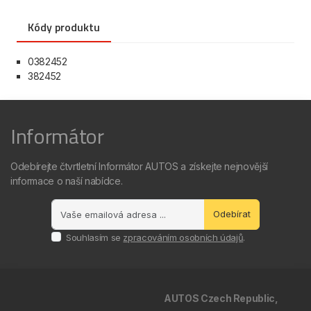
Kódy produktu
0382452
382452
Informátor
Odebírejte čtvrtletní Informátor AUTOS a získejte nejnovější
informace o naší nabídce.
Odebírat
Souhlasím se
zpracováním osobních údajů
.
AUTOS Czech Republic,