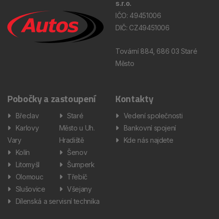
s.r.o.
IČO: 49451006
DIČ: CZ49451006
Tovární 884, 686 03 Staré
Město
Pobočky a zastoupení
Kontakty
Břeclav
Staré
Vedení společnosti
Karlovy
Město u Uh.
Bankovní spojení
Vary
Hradiště
Kde nás najdete
Kolín
Šenov
Litomyšl
Šumperk
Olomouc
Třebíč
Slušovice
Všejany
Dílenská a servisní technika