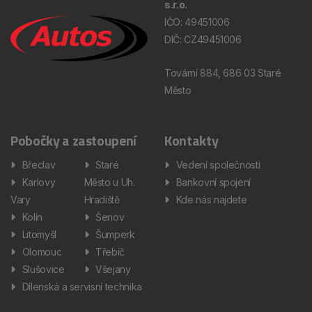
s.r.o.
IČO: 49451006
DIČ: CZ49451006
Tovární 884, 686 03 Staré
Město
Pobočky a zastoupení
Kontakty
Břeclav
Staré
Vedení společnosti
Karlovy
Město u Uh.
Bankovní spojení
Vary
Hradiště
Kde nás najdete
Kolín
Šenov
Litomyšl
Šumperk
Olomouc
Třebíč
Slušovice
Všejany
Dílenská a servisní technika