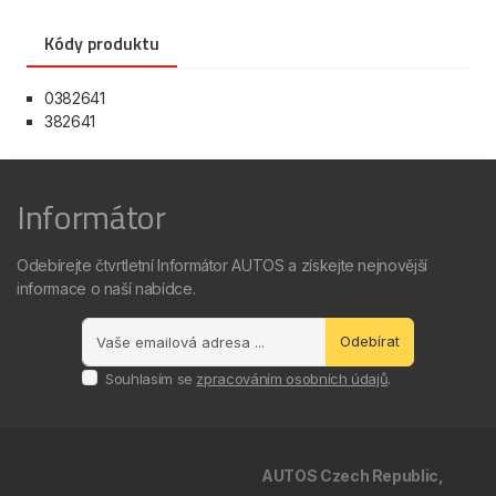
Kódy produktu
0382641
382641
Informátor
Odebírejte čtvrtletní Informátor AUTOS a získejte nejnovější
informace o naší nabídce.
Odebírat
Souhlasím se
zpracováním osobních údajů
.
AUTOS Czech Republic,