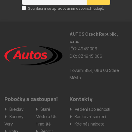
Souhlasím se
zpracováním osobních údajů
.
AUTOS Czech Republic,
s.r.o.
IČO: 49451006
DIČ: CZ49451006
Tovární 884, 686 03 Staré
Město
Pobočky a zastoupení
Kontakty
Břeclav
Staré
Vedení společnosti
Karlovy
Město u Uh.
Bankovní spojení
Vary
Hradiště
Kde nás najdete
Kolín
Šenov