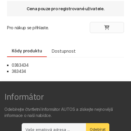
Cena pouze pro registrované uživatele.
Pro nákup se přihlaste.
Kódy produktu
Dostupnost
0383434
383434
Informátor
Odebírejte čtvrtletní Informátor AUTOS a získejte nejnovější
informace o naší nabídce.
Odebírat