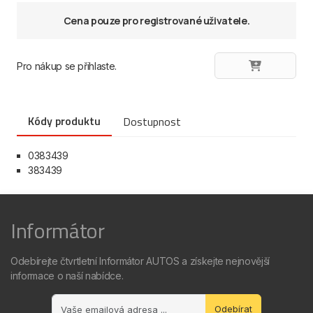
Cena pouze pro registrované uživatele.
Pro nákup se přihlaste.
Kódy produktu
Dostupnost
0383439
383439
Informátor
Odebírejte čtvrtletní Informátor AUTOS a získejte nejnovější
informace o naší nabídce.
Odebírat