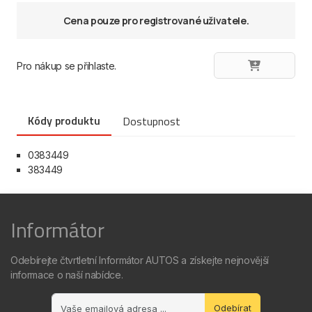
Cena pouze pro registrované uživatele.
Pro nákup se přihlaste.
Kódy produktu
Dostupnost
0383449
383449
Informátor
Odebírejte čtvrtletní Informátor AUTOS a získejte nejnovější
informace o naší nabídce.
Odebírat