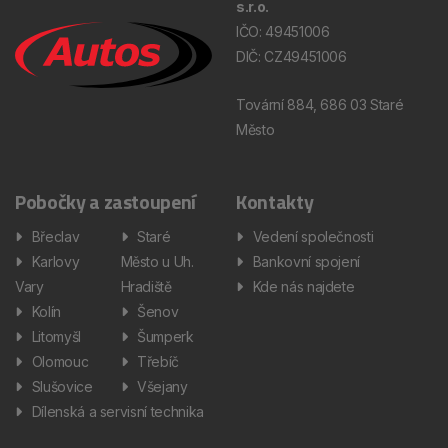
s.r.o.
IČO: 49451006
DIČ: CZ49451006
Tovární 884, 686 03 Staré
Město
Pobočky a zastoupení
Kontakty
Břeclav
Staré
Vedení společnosti
Karlovy
Město u Uh.
Bankovní spojení
Vary
Hradiště
Kde nás najdete
Kolín
Šenov
Litomyšl
Šumperk
Olomouc
Třebíč
Slušovice
Všejany
Dílenská a servisní technika