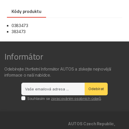
Kódy produktu
0383473
383473
Informátor
Odebírejte čtvrtletní Informátor AUTOS a získejte nejnovější
informace o naší nabídce.
Odebírat
Souhlasím se
zpracováním osobních údajů
.
AUTOS Czech Republic,