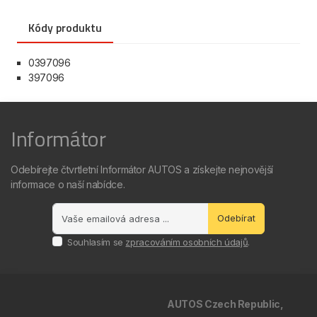
Kódy produktu
0397096
397096
Informátor
Odebírejte čtvrtletní Informátor AUTOS a získejte nejnovější
informace o naší nabídce.
Odebírat
Souhlasím se
zpracováním osobních údajů
.
AUTOS Czech Republic,