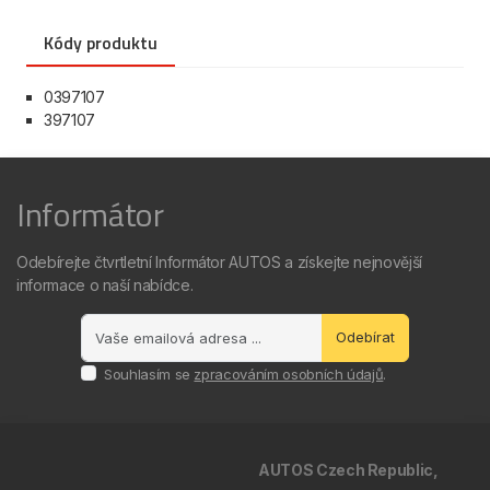
Kódy produktu
0397107
397107
Informátor
Odebírejte čtvrtletní Informátor AUTOS a získejte nejnovější
informace o naší nabídce.
Odebírat
Souhlasím se
zpracováním osobních údajů
.
AUTOS Czech Republic,