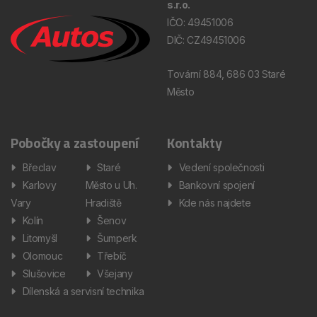
s.r.o.
IČO: 49451006
DIČ: CZ49451006
Tovární 884, 686 03 Staré
Město
Pobočky a zastoupení
Kontakty
Břeclav
Staré
Vedení společnosti
Karlovy
Město u Uh.
Bankovní spojení
Vary
Hradiště
Kde nás najdete
Kolín
Šenov
Litomyšl
Šumperk
Olomouc
Třebíč
Slušovice
Všejany
Dílenská a servisní technika