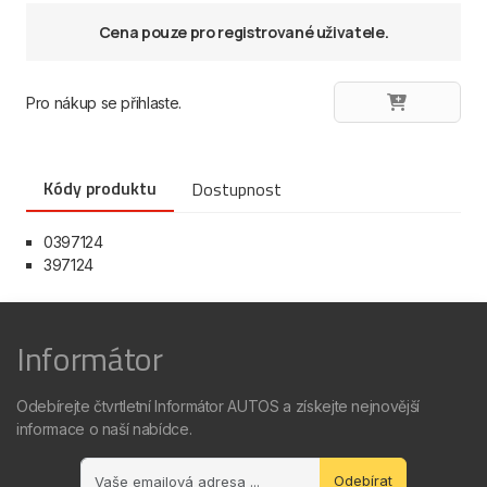
Cena pouze pro registrované uživatele.
Pro nákup se přihlaste.
Kódy produktu
Dostupnost
0397124
397124
Informátor
Odebírejte čtvrtletní Informátor AUTOS a získejte nejnovější
informace o naší nabídce.
Odebírat