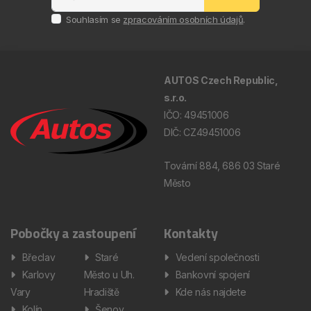
Souhlasím se
zpracováním osobních údajů
.
AUTOS Czech Republic,
s.r.o.
IČO: 49451006
DIČ: CZ49451006
Tovární 884, 686 03 Staré
Město
Pobočky a zastoupení
Kontakty
Břeclav
Staré
Vedení společnosti
Karlovy
Město u Uh.
Bankovní spojení
Vary
Hradiště
Kde nás najdete
Kolín
Šenov