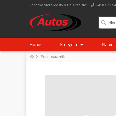
Pobočka Staré Město u Uh. Hradiště
:
+420 572 5
Home
Kategorie
Nabíd
Přední nárazník