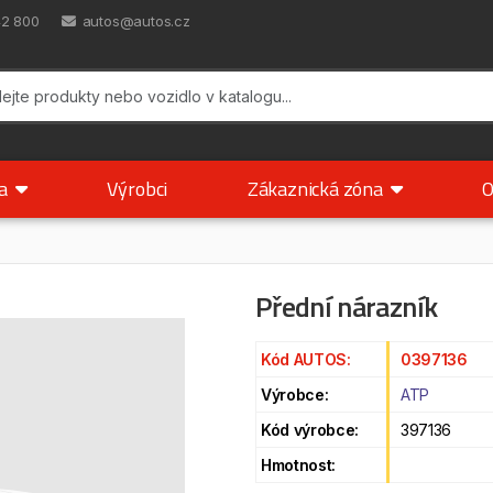
42 800
autos@autos.cz
ka
Výrobci
Zákaznická zóna
O
Přední nárazník
Kód AUTOS:
0397136
Výrobce:
ATP
Kód výrobce:
397136
Hmotnost: