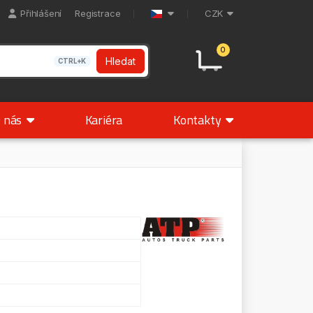
Přihlášení
Registrace
CZK
0
Hledat
CTRL+K
 nás
Kariéra
Kontakty