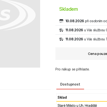
Skladem
10.08.2026
při osobním od
11.08.2026
u Vás službou 
11.08.2026
u Vás službou
Cena pouze 
Pro nákup se přihlaste.
Dostupnost
Sklad
Staré Město u Uh. Hradiště