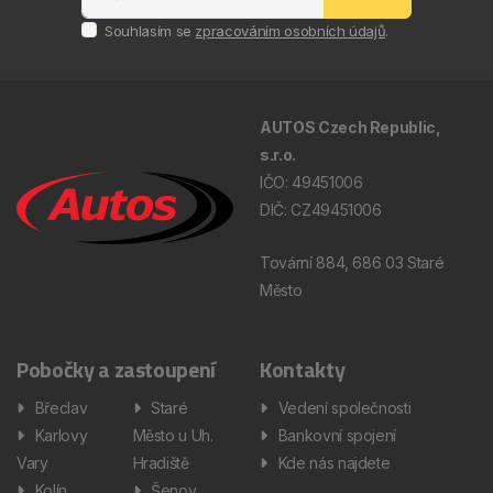
Souhlasím se
zpracováním osobních údajů
.
AUTOS Czech Republic,
s.r.o.
IČO: 49451006
DIČ: CZ49451006
Tovární 884, 686 03 Staré
Město
Pobočky a zastoupení
Kontakty
Břeclav
Staré
Vedení společnosti
Karlovy
Město u Uh.
Bankovní spojení
Vary
Hradiště
Kde nás najdete
Kolín
Šenov