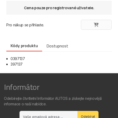
Cena pouze pro registrované uživatele.
Pro nákup se přihlaste.
Kódy produktu
Dostupnost
0397137
397137
Informátor
Odebírejte čtvrtletní Informátor AUTOS a získejte nejnovější
informace o naší nabídce.
Odebírat