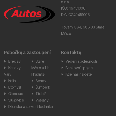
s.r.o.
IČO: 49451006
DIČ: CZ49451006
Tovární 884, 686 03 Staré
Město
Pobočky a zastoupení
Kontakty
Břeclav
Staré
Vedení společnosti
Karlovy
Město u Uh.
Bankovní spojení
Vary
Hradiště
Kde nás najdete
Kolín
Šenov
Litomyšl
Šumperk
Olomouc
Třebíč
Slušovice
Všejany
Dílenská a servisní technika