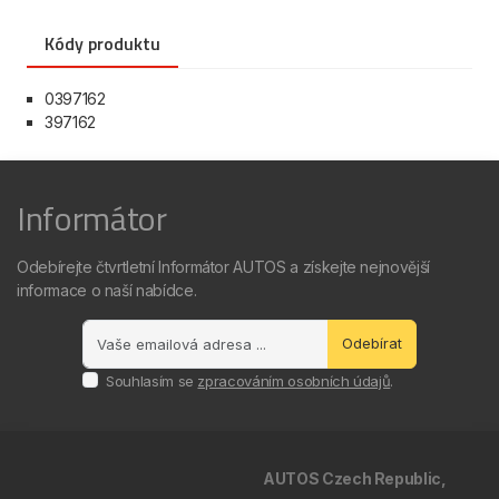
Kódy produktu
0397162
397162
Informátor
Odebírejte čtvrtletní Informátor AUTOS a získejte nejnovější
informace o naší nabídce.
Odebírat
Souhlasím se
zpracováním osobních údajů
.
AUTOS Czech Republic,