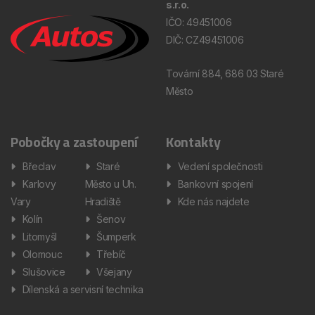
s.r.o.
IČO: 49451006
DIČ: CZ49451006
Tovární 884, 686 03 Staré
Město
Pobočky a zastoupení
Kontakty
Břeclav
Staré
Vedení společnosti
Karlovy
Město u Uh.
Bankovní spojení
Vary
Hradiště
Kde nás najdete
Kolín
Šenov
Litomyšl
Šumperk
Olomouc
Třebíč
Slušovice
Všejany
Dílenská a servisní technika