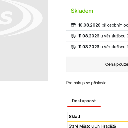
Skladem
10.08.2026
při osobním od
11.08.2026
u Vás službou 
11.08.2026
u Vás službou
Cena pouze 
Pro nákup se přihlaste.
Dostupnost
Sklad
Staré Město u Uh. Hradiště