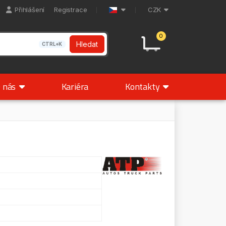
Přihlášení
Registrace
CZK
0
Hledat
CTRL+K
 nás
Kariéra
Kontakty