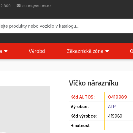
42 800
autos@autos.cz
ka
Výrobci
Zákaznická zóna
O
Víčko nárazníku
Kód AUTOS:
0419989
Výrobce:
ATP
Kód výrobce:
419989
Hmotnost: