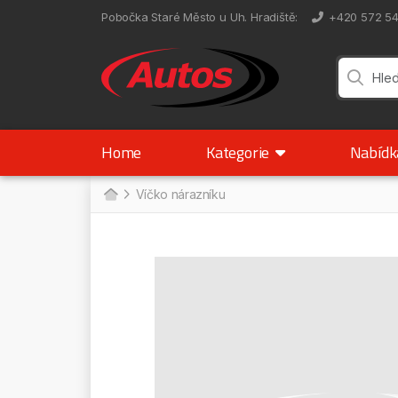
Pobočka Staré Město u Uh. Hradiště
:
+420 572 5
Home
Kategorie
Nabíd
Víčko nárazníku