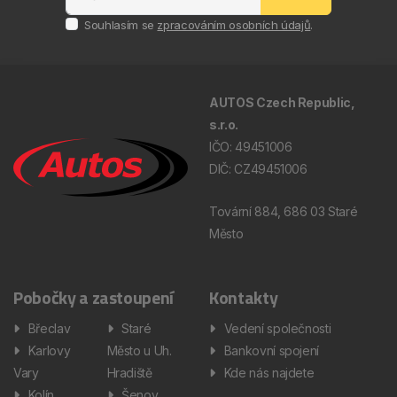
Souhlasím se
zpracováním osobních údajů
.
AUTOS Czech Republic,
s.r.o.
IČO: 49451006
DIČ: CZ49451006
Tovární 884, 686 03 Staré
Město
Pobočky a zastoupení
Kontakty
Břeclav
Staré
Vedení společnosti
Karlovy
Město u Uh.
Bankovní spojení
Vary
Hradiště
Kde nás najdete
Kolín
Šenov