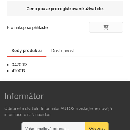
Cena pouze pro registrované uživatele.
Pro nákup se přihlaste.
Kódy produktu
Dostupnost
0420013
420013
Informátor
Odebírejte čtvrtletní Informátor AUTOS a získejte nejnovější
informace o naší nabídce.
Odebírat