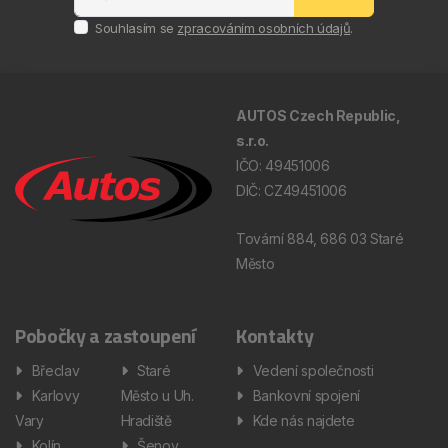
Souhlasím se
zpracováním osobních údajů
.
AUTOS Czech Republic,
s.r.o.
IČO: 49451006
DIČ: CZ49451006
Tovární 884, 686 03 Staré
Město
Pobočky a zastoupení
Kontakty
Břeclav
Staré
Vedení společnosti
Karlovy
Město u Uh.
Bankovní spojení
Vary
Hradiště
Kde nás najdete
Kolín
Šenov