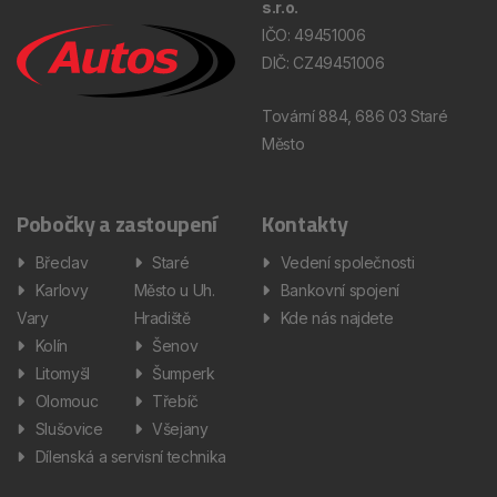
s.r.o.
IČO: 49451006
DIČ: CZ49451006
Tovární 884, 686 03 Staré
Město
Pobočky a zastoupení
Kontakty
Břeclav
Staré
Vedení společnosti
Karlovy
Město u Uh.
Bankovní spojení
Vary
Hradiště
Kde nás najdete
Kolín
Šenov
Litomyšl
Šumperk
Olomouc
Třebíč
Slušovice
Všejany
Dílenská a servisní technika