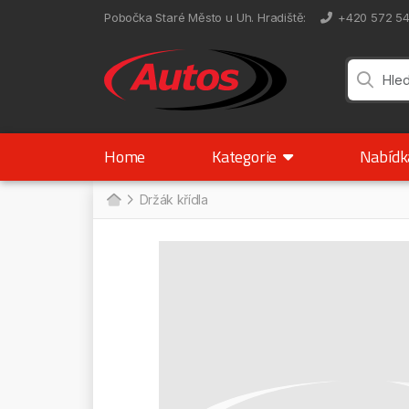
Pobočka Staré Město u Uh. Hradiště
:
+420 572 5
Home
Kategorie
Nabíd
Držák křídla