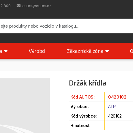
42 800
autos@autos.cz
ka
Výrobci
Zákaznická zóna
O
Držák křídla
Kód AUTOS:
0420102
Výrobce:
ATP
Kód výrobce:
420102
Hmotnost: