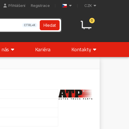
Přihlášení
Registrace
CZK
0
Hledat
CTRL+K
 nás
Kariéra
Kontakty