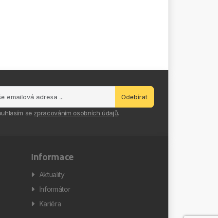
Odebírat
ouhlasím se
zpracováním osobních údajů
.
Informace
Aktuality
Informátor
Kariéra