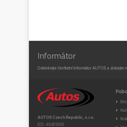
Informátor
Odebírejte čtvrtletní Informátor AUTOS a získejte 
Pobo
Bře
Kar
AUTOS Czech Republic, s.r.o.
Kol
IČO: 49451006