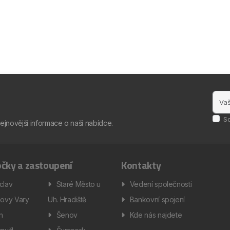
S
nejnovější informace o naší nabídce.
čky a zastoupení
Kontakty
clav
Staré Město u
Vedení společnosti
lovy Vary
Uh. Hradiště
Bankovní spojení
ín
Šenov
Kde nás najdete