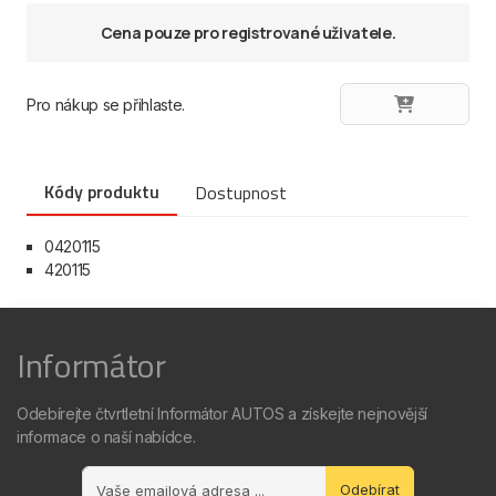
Cena pouze pro registrované uživatele.
Pro nákup se přihlaste.
Kódy produktu
Dostupnost
0420115
420115
Informátor
Odebírejte čtvrtletní Informátor AUTOS a získejte nejnovější
informace o naší nabídce.
Odebírat