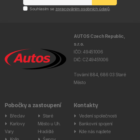
Souhlasím se
zpracováním osobních údajů
.
AUTOS Czech Republic,
s.r.o.
IČO: 49451006
DIČ: CZ49451006
Tovární 884, 686 03 Staré
Město
Pobočky a zastoupení
Kontakty
Břeclav
Staré
Vedení společnosti
Karlovy
Město u Uh.
Bankovní spojení
Vary
Hradiště
Kde nás najdete
Kolín
Šenov