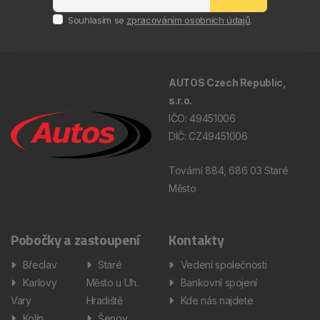
Souhlasím se
zpracováním osobních údajů
.
AUTOS Czech Republic,
s.r.o.
IČO: 49451006
DIČ: CZ49451006
Tovární 884, 686 03 Staré
Město
Pobočky a zastoupení
Kontakty
Břeclav
Staré
Vedení společnosti
Karlovy
Město u Uh.
Bankovní spojení
Vary
Hradiště
Kde nás najdete
Kolín
Šenov