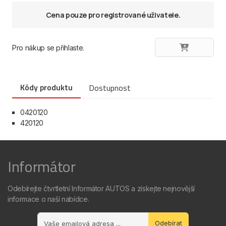
Cena pouze pro registrované uživatele.
Pro nákup se přihlaste.
Kódy produktu
Dostupnost
0420120
420120
Informátor
Odebírejte čtvrtletní Informátor AUTOS a získejte nejnovější
informace o naší nabídce.
Odebírat