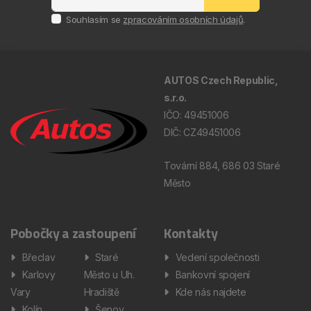
Souhlasím se
zpracováním osobních údajů
.
AUTOS Czech Republic,
s.r.o.
IČO: 49451006
DIČ: CZ49451006
Tovární 884, 686 03 Staré
Město
Pobočky a zastoupení
Kontakty
Břeclav
Staré
Vedení společnosti
Karlovy
Město u Uh.
Bankovní spojení
Vary
Hradiště
Kde nás najdete
Kolín
Šenov