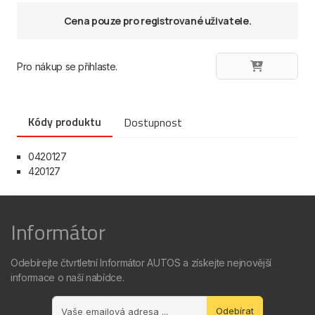
Cena pouze pro registrované uživatele.
Pro nákup se přihlaste.
Kódy produktu
Dostupnost
0420127
420127
Informátor
Odebírejte čtvrtletní Informátor AUTOS a získejte nejnovější
informace o naší nabídce.
Odebírat