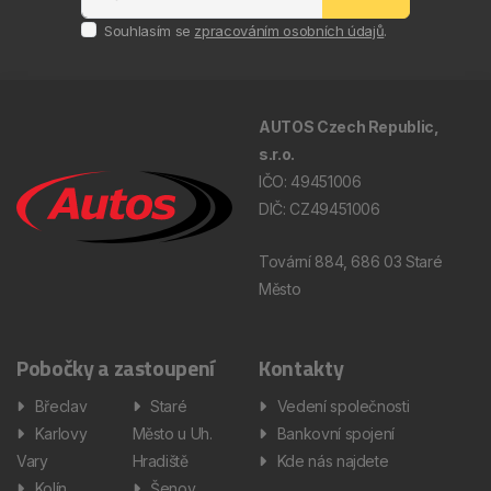
Souhlasím se
zpracováním osobních údajů
.
AUTOS Czech Republic,
s.r.o.
IČO: 49451006
DIČ: CZ49451006
Tovární 884, 686 03 Staré
Město
Pobočky a zastoupení
Kontakty
Břeclav
Staré
Vedení společnosti
Karlovy
Město u Uh.
Bankovní spojení
Vary
Hradiště
Kde nás najdete
Kolín
Šenov