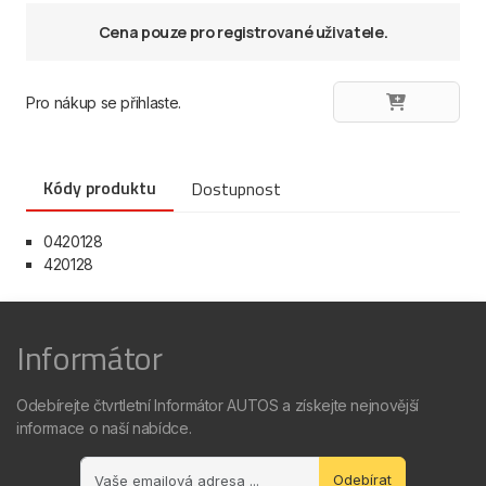
Cena pouze pro registrované uživatele.
Pro nákup se přihlaste.
Kódy produktu
Dostupnost
0420128
420128
Informátor
Odebírejte čtvrtletní Informátor AUTOS a získejte nejnovější
informace o naší nabídce.
Odebírat