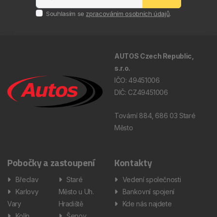
Souhlasím se
zpracováním osobních údajů
.
AUTOS Czech Republic,
s.r.o.
IČO: 49451006
DIČ: CZ49451006
Tovární 884, 686 03 Staré
Město
Pobočky a zastoupení
Kontakty
Břeclav
Staré
Vedení společnosti
Karlovy
Město u Uh.
Bankovní spojení
Vary
Hradiště
Kde nás najdete
Kolín
Šenov