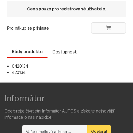
Cena pouze pro registrované uživatele.
Pro nákup se přihlaste.
Kódy produktu
Dostupnost
0420134
420134
Informátor
Odebírejte čtvrtletní Informátor AUTOS a získejte nejnovější
informace o naší nabídce.
Odebírat