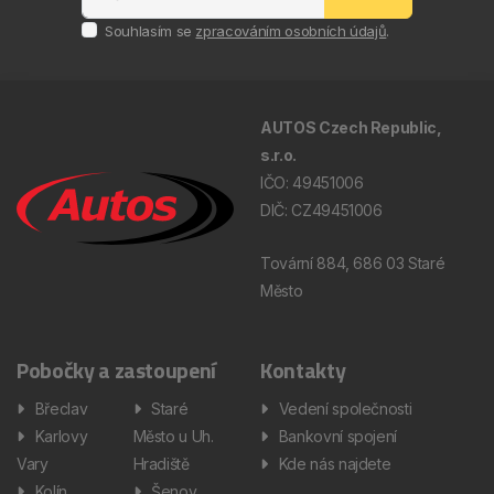
Souhlasím se
zpracováním osobních údajů
.
AUTOS Czech Republic,
s.r.o.
IČO: 49451006
DIČ: CZ49451006
Tovární 884, 686 03 Staré
Město
Pobočky a zastoupení
Kontakty
Břeclav
Staré
Vedení společnosti
Karlovy
Město u Uh.
Bankovní spojení
Vary
Hradiště
Kde nás najdete
Kolín
Šenov