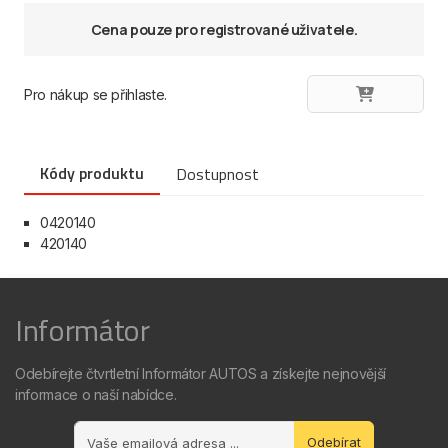
Cena pouze pro registrované uživatele.
Pro nákup se přihlaste.
Kódy produktu
Dostupnost
0420140
420140
Informátor
Odebírejte čtvrtletní Informátor AUTOS a získejte nejnovější
informace o naší nabídce.
Odebírat