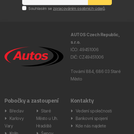
Souhlasím se
zpracováním osobních údajů
.
AUTOS Czech Republic,
s.r.o.
IČO: 49451006
DIČ: CZ49451006
Tovární 884, 686 03 Staré
Město
Pobočky a zastoupení
Kontakty
Břeclav
Staré
Vedení společnosti
Karlovy
Město u Uh.
Bankovní spojení
Vary
Hradiště
Kde nás najdete
Kolín
Šenov