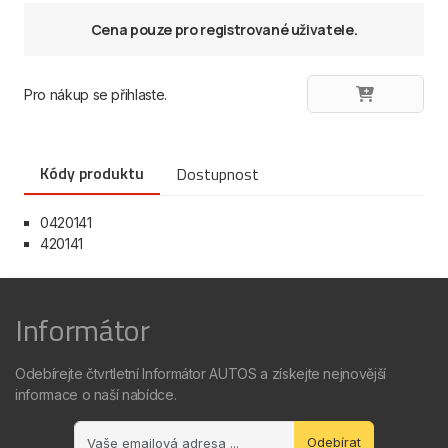
Cena pouze pro registrované uživatele.
Pro nákup se přihlaste.
Kódy produktu
Dostupnost
0420141
420141
Informátor
Odebírejte čtvrtletní Informátor AUTOS a získejte nejnovější
informace o naší nabídce.
Odebírat