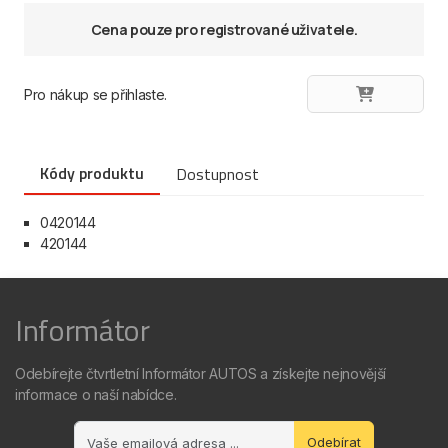
Cena pouze pro registrované uživatele.
Pro nákup se přihlaste.
Kódy produktu
Dostupnost
0420144
420144
Informátor
Odebírejte čtvrtletní Informátor AUTOS a získejte nejnovější
informace o naší nabídce.
Odebírat