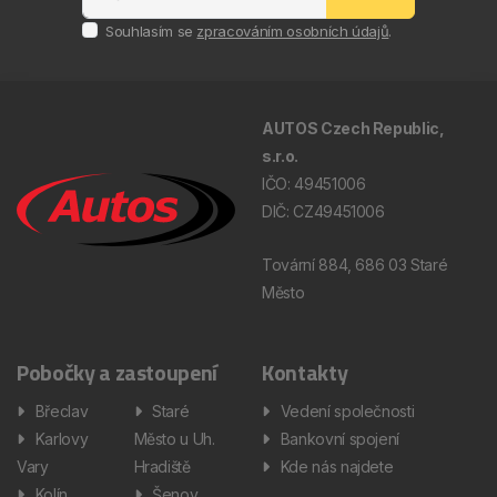
Souhlasím se
zpracováním osobních údajů
.
AUTOS Czech Republic,
s.r.o.
IČO: 49451006
DIČ: CZ49451006
Tovární 884, 686 03 Staré
Město
Pobočky a zastoupení
Kontakty
Břeclav
Staré
Vedení společnosti
Karlovy
Město u Uh.
Bankovní spojení
Vary
Hradiště
Kde nás najdete
Kolín
Šenov