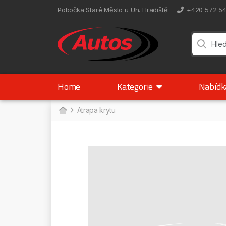
Pobočka Staré Město u Uh. Hradiště
:
+420 572 5
Home
Kategorie
Nabíd
Atrapa krytu