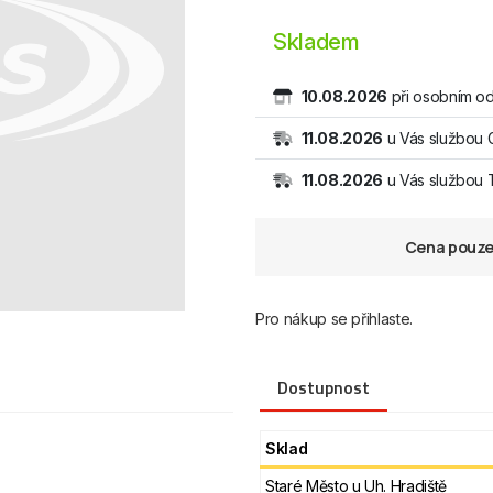
Skladem
10.08.2026
při osobním od
11.08.2026
u Vás službou 
11.08.2026
u Vás službou
Cena pouze 
Pro nákup se přihlaste.
Dostupnost
Sklad
Staré Město u Uh. Hradiště