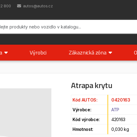
42 800
autos@autos.cz
ka
Výrobci
Zákaznická zóna
O
Atrapa krytu
Kód AUTOS:
0420163
Výrobce:
ATP
Kód výrobce:
420163
Hmotnost:
0,030 kg