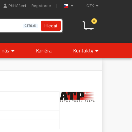
Přihlášení
Registrace
CZK
0
Hledat
CTRL+K
 nás
Kariéra
Kontakty