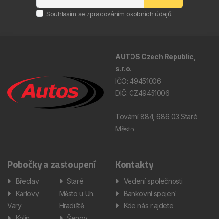
Souhlasím se
zpracováním osobních údajů
.
AUTOS Czech Republic,
s.r.o.
IČO: 49451006
DIČ: CZ49451006
Tovární 884, 686 03 Staré
Město
Pobočky a zastoupení
Kontakty
Břeclav
Staré
Vedení společnosti
Karlovy
Město u Uh.
Bankovní spojení
Vary
Hradiště
Kde nás najdete
Kolín
Šenov