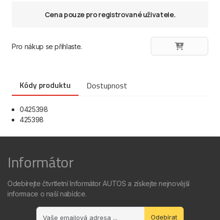
Cena pouze pro registrované uživatele.
Pro nákup se přihlaste.
Kódy produktu
Dostupnost
0425398
425398
Informátor
Odebírejte čtvrtletní Informátor AUTOS a získejte nejnovější
informace o naší nabídce.
Odebírat