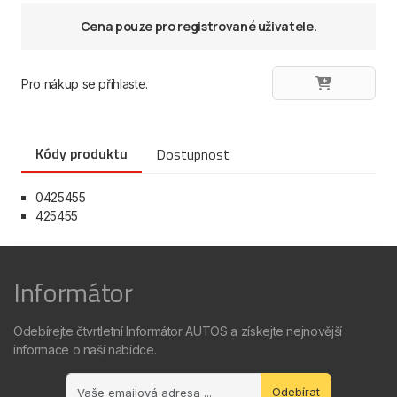
Cena pouze pro registrované uživatele.
Pro nákup se přihlaste.
Kódy produktu
Dostupnost
0425455
425455
Informátor
Odebírejte čtvrtletní Informátor AUTOS a získejte nejnovější
informace o naší nabídce.
Odebírat