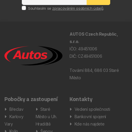
Souhlasím se
zpracováním osobních údajů
.
AUTOS Czech Republic,
s.r.o.
IČO: 49451006
DIČ: CZ49451006
Tovární 884, 686 03 Staré
Město
Pobočky a zastoupení
Kontakty
Břeclav
Staré
Vedení společnosti
Karlovy
Město u Uh.
Bankovní spojení
Vary
Hradiště
Kde nás najdete
Kolín
Šenov