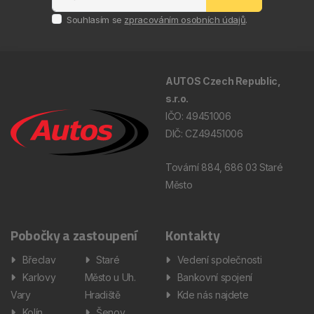
Souhlasím se
zpracováním osobních údajů
.
AUTOS Czech Republic,
s.r.o.
IČO: 49451006
DIČ: CZ49451006
Tovární 884, 686 03 Staré
Město
Pobočky a zastoupení
Kontakty
Břeclav
Staré
Vedení společnosti
Karlovy
Město u Uh.
Bankovní spojení
Vary
Hradiště
Kde nás najdete
Kolín
Šenov