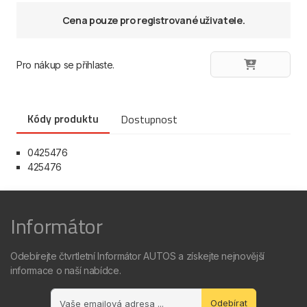
Cena pouze pro registrované uživatele.
Pro nákup se přihlaste.
Kódy produktu
Dostupnost
0425476
425476
Informátor
Odebírejte čtvrtletní Informátor AUTOS a získejte nejnovější
informace o naší nabídce.
Odebírat