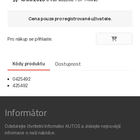
Cena pouze pro registrované uživatele.
Pro nákup se přihlaste.
Kódy produktu
Dostupnost
0425492
425492
Informátor
Odebírejte čtvrtletní Informátor AUTOS a získejte nejnovější
informace o naší nabídce.