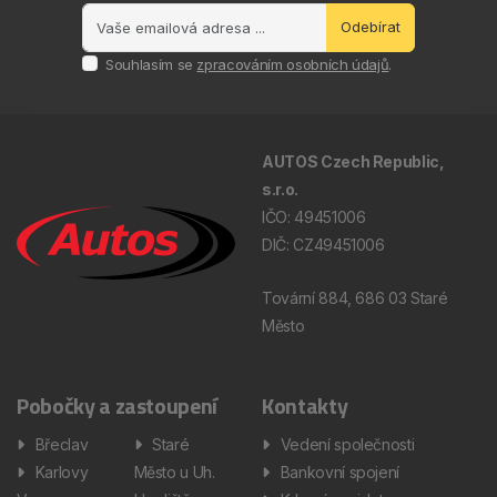
Odebírat
Souhlasím se
zpracováním osobních údajů
.
AUTOS Czech Republic,
s.r.o.
IČO: 49451006
DIČ: CZ49451006
Tovární 884, 686 03 Staré
Město
Pobočky a zastoupení
Kontakty
Břeclav
Staré
Vedení společnosti
Karlovy
Město u Uh.
Bankovní spojení