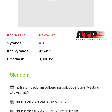
Kód AUTOS:
0425492
Výrobce:
ATP
Kód výrobce:
425492
Hmotnost:
3,000 kg
Skladem
Zítra
při osobním odběru na pobočce Staré Město u
Uh. Hradiště
10.08.2026
u Vás službou GLS
10.08.2026
u Vás službou TOPTRANS