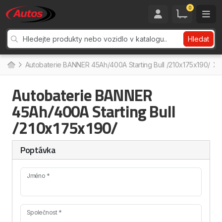
0
Hledat
Autobaterie BANNER 45Ah/400A Starting Bull /210x175x190/
Autobaterie BANNER
45Ah/400A Starting Bull
/210x175x190/
Poptávka
Jméno *
Společnost *