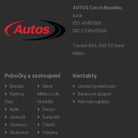
AUTOS Czech Republic,
s.r.o.
IČO: 49451006
DIČ: CZ49451006
Tovární 884, 686 03 Staré
Město
Pobočky a zastoupení
Kontakty
Břeclav
Staré
Vedení společnosti
Karlovy
Město u Uh.
Bankovní spojení
Vary
Hradiště
Kde nás najdete
Kolín
Šenov
Litomyšl
Šumperk
Olomouc
Třebíč
Slušovice
Všejany