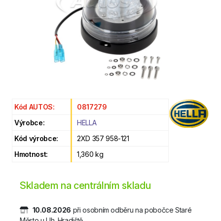
Kód AUTOS:
0817279
Výrobce:
HELLA
Kód výrobce:
2XD 357 958-121
Hmotnost:
1,360 kg
Skladem na centrálním skladu
10.08.2026
při osobním odběru na pobočce Staré
Město u Uh. Hradiště