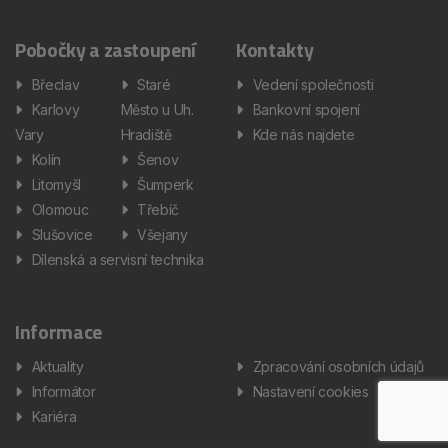
Pobočky a zastoupení
Kontakty
Břeclav
Staré
Vedení společnosti
Karlovy
Město u Uh.
Bankovní spojení
Vary
Hradiště
Kde nás najdete
Kolín
Šenov
Litomyšl
Šumperk
Olomouc
Třebíč
Slušovice
Všejany
Dílenská a servisní technika
Informace
Aktuality
Zpracování osobních údajů
Informátor
Nastavení cookies
Kariéra