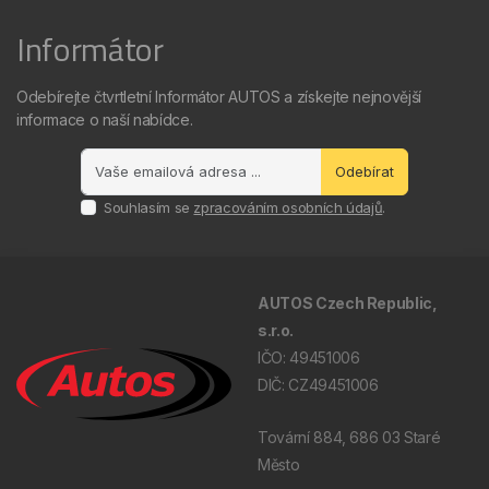
Informátor
Odebírejte čtvrtletní Informátor AUTOS a získejte nejnovější
informace o naší nabídce.
Odebírat
Souhlasím se
zpracováním osobních údajů
.
AUTOS Czech Republic,
s.r.o.
IČO: 49451006
DIČ: CZ49451006
Tovární 884, 686 03 Staré
Město