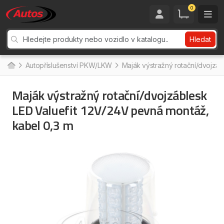
0
Hledat
Autopříslušenství PKW/LKW
Maják výstražný rotační/dvojzáb
Maják výstražný rotační/dvojzáblesk
LED Valuefit 12V/24V pevná montáž,
kabel 0,3 m