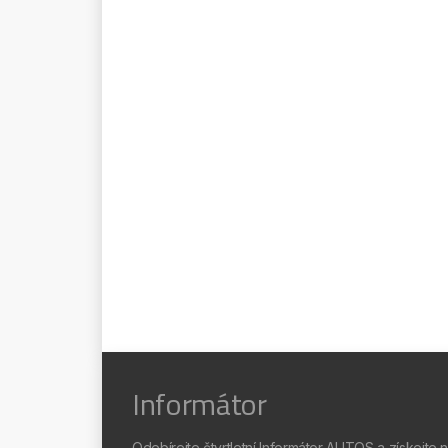
Informátor
Odebírejte čtvrtletní Informátor AUTOS a získejte 