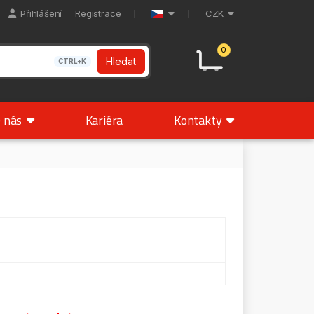
Přihlášení
Registrace
CZK
0
Hledat
CTRL+K
 nás
Kariéra
Kontakty