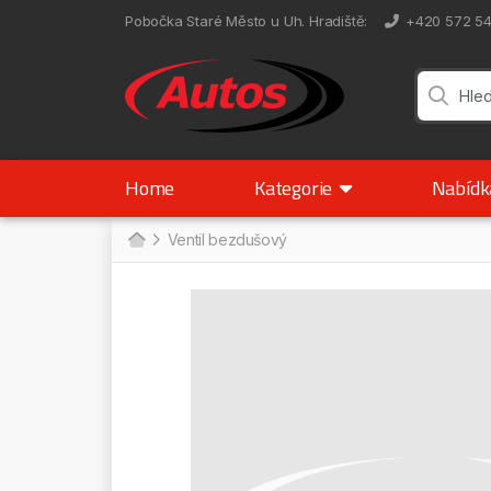
Pobočka Staré Město u Uh. Hradiště
:
+420 572 5
Home
Kategorie
Nabíd
Ventil bezdušový