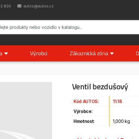
42 800
autos@autos.cz
ka
Výrobci
Zákaznická zóna
O
Ventil bezdušový
Kód AUTOS:
11.18
Výrobce:
Hmotnost:
1,000 kg