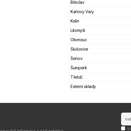
Břeclav
Karlovy Vary
Kolín
Litomyšl
Olomouc
Slušovice
Šenov
Šumperk
Třebíč
Externí sklady
S
nejnovější informace o naší nabídce.