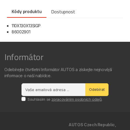
Kódy produktu
Dostupnost
110X130X13SIGP
86002901
Informátor
Odebírejte čtvrtletní Informátor AUTOS a získejte nejnovější
informace o naší nabídce.
Odebírat
Souhlasím se
zpracováním osobních údajů
.
AUTOS Czech Republic,