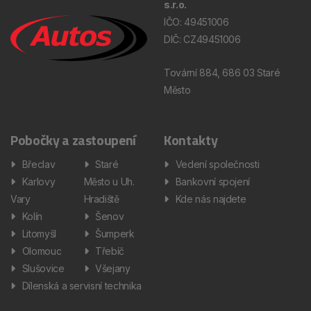
s.r.o.
IČO: 49451006
DIČ: CZ49451006
Tovární 884, 686 03 Staré
Město
Pobočky a zastoupení
Kontakty
Břeclav
Staré
Vedení společnosti
Karlovy
Město u Uh.
Bankovní spojení
Vary
Hradiště
Kde nás najdete
Kolín
Šenov
Litomyšl
Šumperk
Olomouc
Třebíč
Slušovice
Všejany
Dílenská a servisní technika