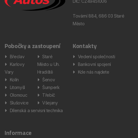
DIČ: CZ49451006
Tovární 884, 686 03 Staré
Město
Pobočky a zastoupení
Kontakty
Břeclav
Staré
Vedení společnosti
Karlovy
Město u Uh.
Bankovní spojení
Vary
Hradiště
Kde nás najdete
Kolín
Šenov
Litomyšl
Šumperk
Olomouc
Třebíč
Slušovice
Všejany
Dílenská a servisní technika
Informace