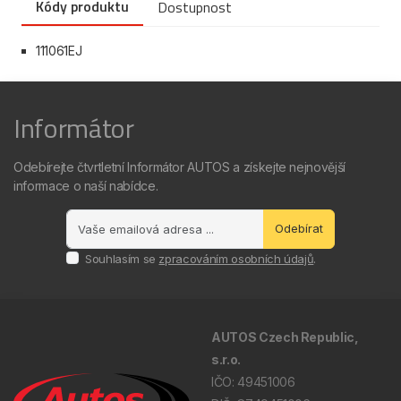
Kódy produktu
Dostupnost
111061EJ
Informátor
Odebírejte čtvrtletní Informátor AUTOS a získejte nejnovější
informace o naší nabídce.
Odebírat
Souhlasím se
zpracováním osobních údajů
.
AUTOS Czech Republic,
s.r.o.
IČO: 49451006