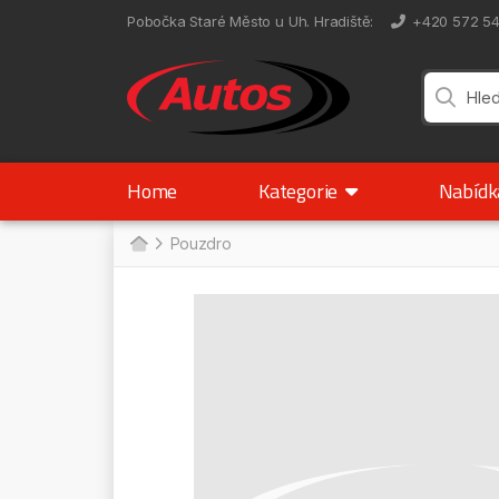
Pobočka Staré Město u Uh. Hradiště
:
+420 572 5
Home
Kategorie
Nabíd
Pouzdro