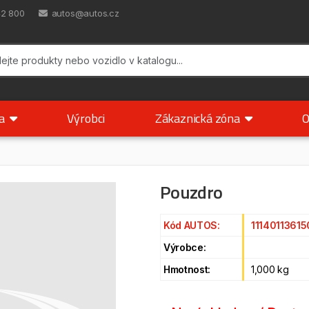
42 800
autos@autos.cz
ka
Výrobci
Zákaznická zóna
O
Pouzdro
Kód AUTOS:
11140113615
Výrobce:
Hmotnost:
1,000 kg