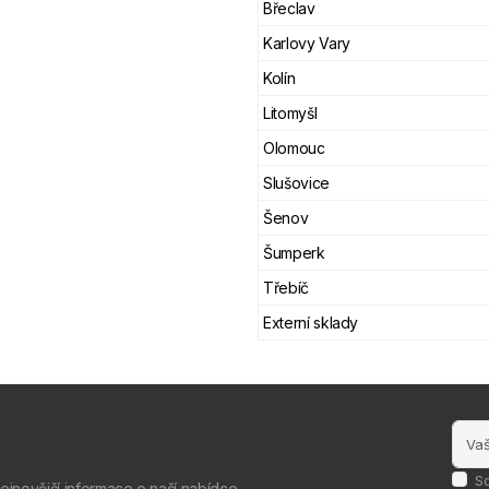
Břeclav
Karlovy Vary
Kolín
Litomyšl
Olomouc
Slušovice
Šenov
Šumperk
Třebíč
Externí sklady
S
nejnovější informace o naší nabídce.