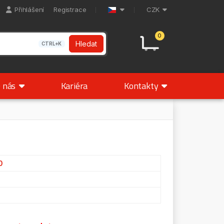
Přihlášení
Registrace
CZK
0
Hledat
CTRL+K
 nás
Kariéra
Kontakty
0