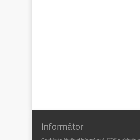
Informátor
Odebírejte čtvrtletní Informátor AUTOS a získejte 