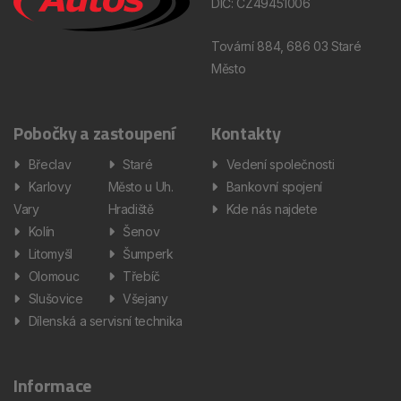
DIČ: CZ49451006
Tovární 884, 686 03 Staré
Město
Pobočky a zastoupení
Kontakty
Břeclav
Staré
Vedení společnosti
Karlovy
Město u Uh.
Bankovní spojení
Vary
Hradiště
Kde nás najdete
Kolín
Šenov
Litomyšl
Šumperk
Olomouc
Třebíč
Slušovice
Všejany
Dílenská a servisní technika
Informace