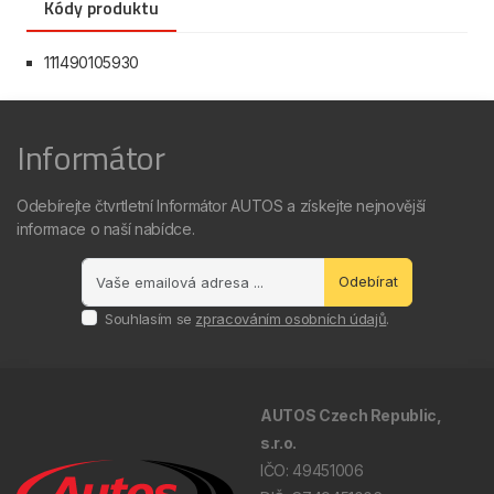
Kódy produktu
111490105930
Informátor
Odebírejte čtvrtletní Informátor AUTOS a získejte nejnovější
informace o naší nabídce.
Odebírat
Souhlasím se
zpracováním osobních údajů
.
AUTOS Czech Republic,
s.r.o.
IČO: 49451006