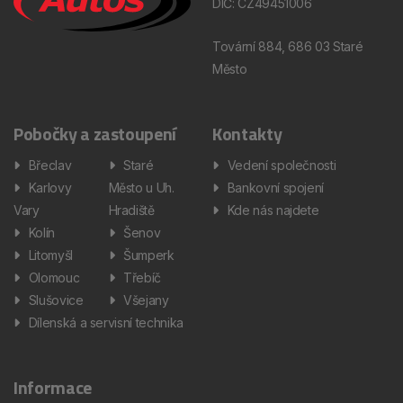
DIČ: CZ49451006
Tovární 884, 686 03 Staré
Město
Pobočky a zastoupení
Kontakty
Břeclav
Staré
Vedení společnosti
Karlovy
Město u Uh.
Bankovní spojení
Vary
Hradiště
Kde nás najdete
Kolín
Šenov
Litomyšl
Šumperk
Olomouc
Třebíč
Slušovice
Všejany
Dílenská a servisní technika
Informace