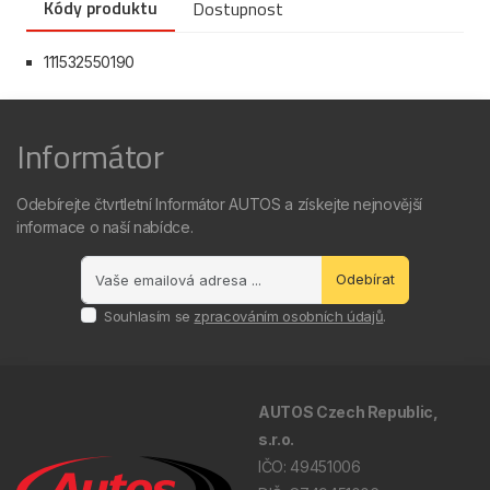
Kódy produktu
Dostupnost
111532550190
Informátor
Odebírejte čtvrtletní Informátor AUTOS a získejte nejnovější
informace o naší nabídce.
Odebírat
Souhlasím se
zpracováním osobních údajů
.
AUTOS Czech Republic,
s.r.o.
IČO: 49451006