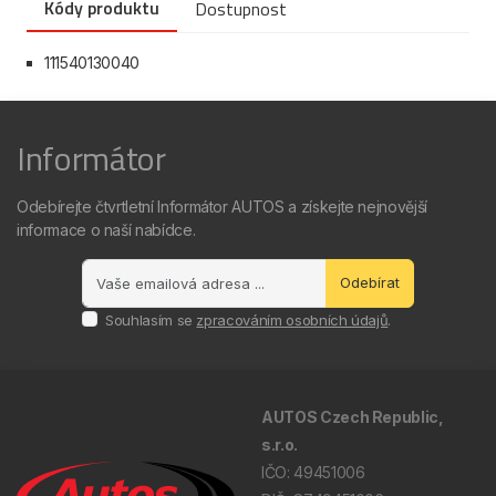
Kódy produktu
Dostupnost
111540130040
Informátor
Odebírejte čtvrtletní Informátor AUTOS a získejte nejnovější
informace o naší nabídce.
Odebírat
Souhlasím se
zpracováním osobních údajů
.
AUTOS Czech Republic,
s.r.o.
IČO: 49451006