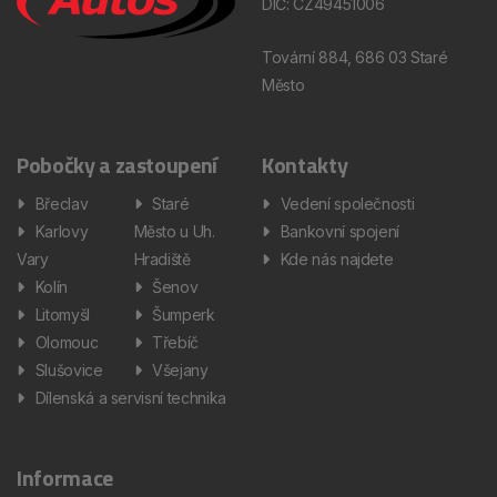
DIČ: CZ49451006
Tovární 884, 686 03 Staré
Město
Pobočky a zastoupení
Kontakty
Břeclav
Staré
Vedení společnosti
Karlovy
Město u Uh.
Bankovní spojení
Vary
Hradiště
Kde nás najdete
Kolín
Šenov
Litomyšl
Šumperk
Olomouc
Třebíč
Slušovice
Všejany
Dílenská a servisní technika
Informace