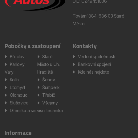
DIČ: CZ49451006
Tovární 884, 686 03 Staré
Město
Pobočky a zastoupení
Kontakty
Břeclav
Staré
Vedení společnosti
Karlovy
Město u Uh.
Bankovní spojení
Vary
Hradiště
Kde nás najdete
Kolín
Šenov
Litomyšl
Šumperk
Olomouc
Třebíč
Slušovice
Všejany
Dílenská a servisní technika
Informace