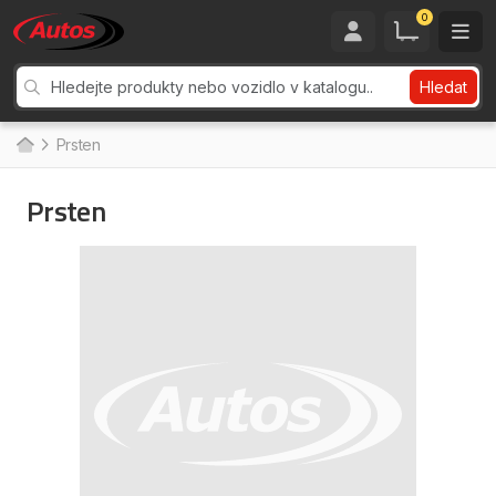
0
Hledat
Prsten
Prsten