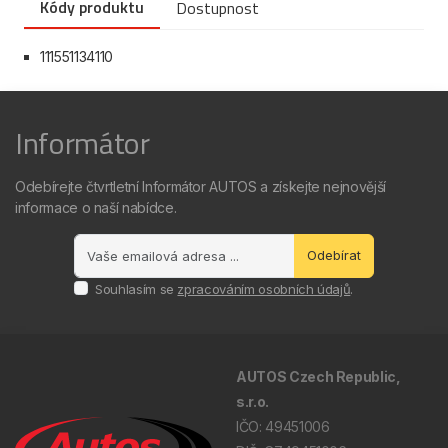
Kódy produktu
Dostupnost
111551134110
Informátor
Odebírejte čtvrtletní Informátor AUTOS a získejte nejnovější
informace o naší nabídce.
Odebírat
Souhlasím se
zpracováním osobních údajů
.
AUTOS Czech Republic,
s.r.o.
IČO: 49451006