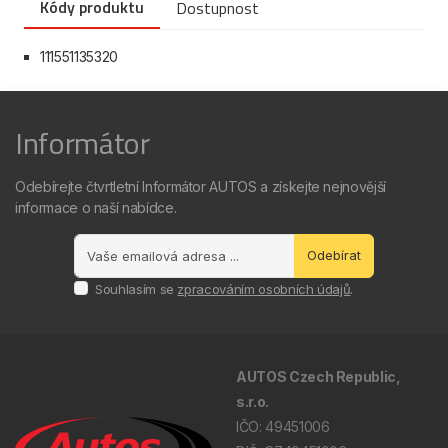
Kódy produktu
Dostupnost
111551135320
Informátor
Odebírejte čtvrtletní Informátor AUTOS a získejte nejnovější
informace o naší nabídce.
Odebírat
Souhlasím se
zpracováním osobních údajů
.
AUTOS Czech Republic,
s.r.o.
IČO: 49451006