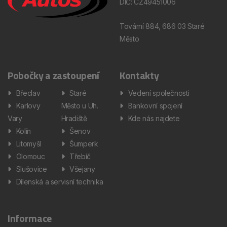
DIČ: CZ49451006
Tovární 884, 686 03 Staré
Město
Pobočky a zastoupení
Kontakty
Břeclav
Staré
Vedení společnosti
Karlovy
Město u Uh.
Bankovní spojení
Vary
Hradiště
Kde nás najdete
Kolín
Šenov
Litomyšl
Šumperk
Olomouc
Třebíč
Slušovice
Všejany
Dílenská a servisní technika
Informace