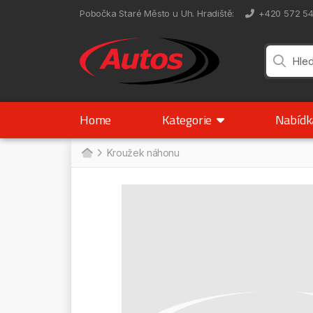
Pobočka Staré Město u Uh. Hradiště
:
+420 572 5
Home
Kategorie
Nabíd
Kroužek náhonu