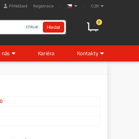
Přihlášení
Registrace
CZK
0
Hledat
CTRL+K
 nás
Kariéra
Kontakty
30