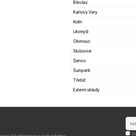
Břeclav
Karlovy Vary
Kolín
Litomyšl
Olomouc
Slušovice
Šenov
Šumperk
Třebíč
Externí sklady
S
nejnovější informace o naší nabídce.