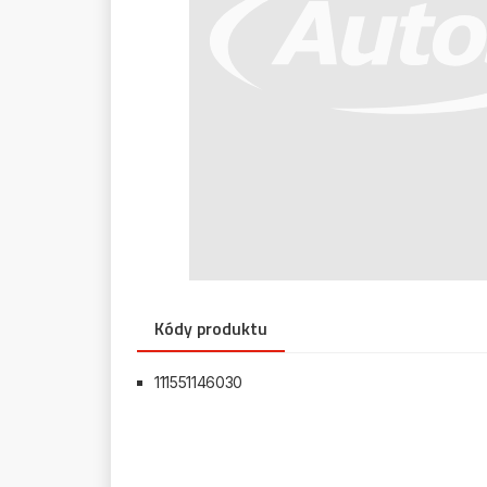
Kódy produktu
111551146030