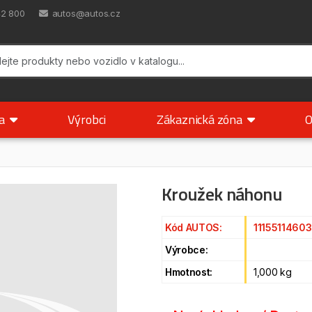
42 800
autos@autos.cz
ka
Výrobci
Zákaznická zóna
O
Kroužek náhonu
Kód AUTOS:
1115511460
Výrobce:
Hmotnost:
1,000 kg