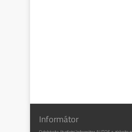
Informátor
Odebírejte čtvrtletní Informátor AUTOS a získejte 