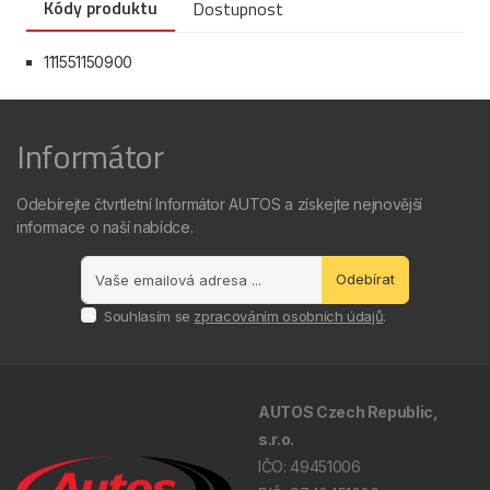
Kódy produktu
Dostupnost
111551150900
Informátor
Odebírejte čtvrtletní Informátor AUTOS a získejte nejnovější
informace o naší nabídce.
Odebírat
Souhlasím se
zpracováním osobních údajů
.
AUTOS Czech Republic,
s.r.o.
IČO: 49451006