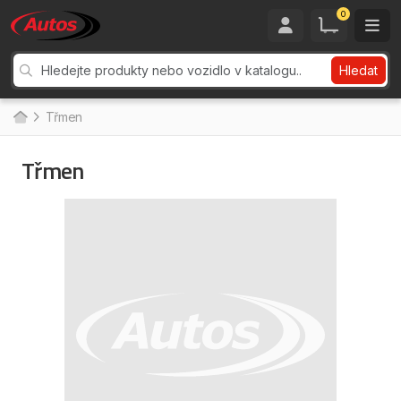
0
Hledat
Třmen
Třmen