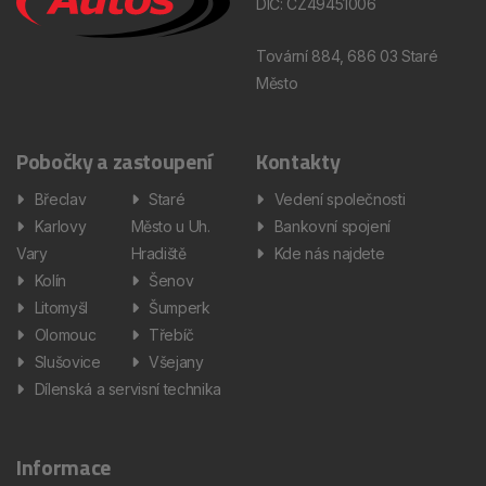
DIČ: CZ49451006
Tovární 884, 686 03 Staré
Město
Pobočky a zastoupení
Kontakty
Břeclav
Staré
Vedení společnosti
Karlovy
Město u Uh.
Bankovní spojení
Vary
Hradiště
Kde nás najdete
Kolín
Šenov
Litomyšl
Šumperk
Olomouc
Třebíč
Slušovice
Všejany
Dílenská a servisní technika
Informace